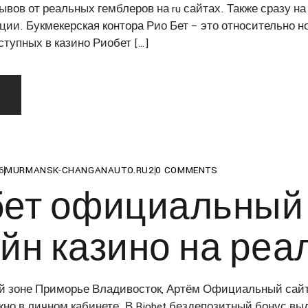
ывов от реальных гемблеров на ru сайтах. Также сразу на
ции. Букмекерская контора Рио Бет – это относительно н
тупных в казино Риобет […]
6
MURMANSK-CHANGANAUTO.RU2
0
COMMENTS
ет официальный
йн казино на ре
ги
ой зоне Приморье Владивосток, Артём Официальный сай
жно в личном кабинете. В Riobet бездепозитный бонус вы