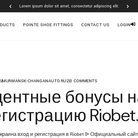
Lorem ipsum dolor sit amet, consectetur adipiscing elit.
ODUCTS
POINTE SHOE FITTINGS
CONTACT US
LOGIN
6
MURMANSK-CHANGANAUTO.RU2
0
COMMENTS
ентные бонусы н
егистрацию Riobet
вочный центр
Украина вход и регистрация в Riobet ᐉ Официальный сай