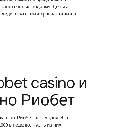
полнительные подарки. Деньги
 Следить за всеми транзакциями в
bet casino и
но Риобет
усы от Риобет на сегодня Это
000 в неделю. Часть из них