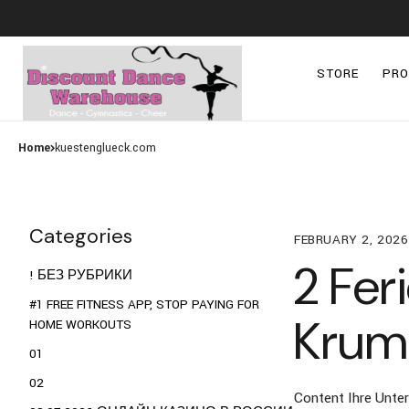
STORE
PR
Home
kuestenglueck.com
Categories
FEBRUARY 2, 2026
2 Fe
! БЕЗ РУБРИКИ
#1 FREE FITNESS APP, STOP PAYING FOR
Krum
HOME WORKOUTS
01
02
Content Ihre Unter