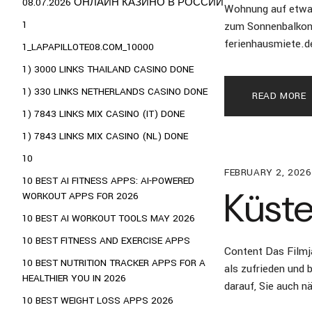
08.07.2026 ОНЛАЙН КАЗИНО В РОССИИ
Wohnung auf etwa 
1
zum Sonnenbalkon,
ferienhausmiete.de
1_LAPAPILLOTE08.COM_10000
1) 3000 LINKS THAILAND CASINO DONE
1) 330 LINKS NETHERLANDS CASINO DONE
READ MORE
1) 7843 LINKS MIX CASINO (IT) DONE
1) 7843 LINKS MIX CASINO (NL) DONE
10
FEBRUARY 2, 2026
10 BEST AI FITNESS APPS: AI-POWERED
Küste
WORKOUT APPS FOR 2026
10 BEST AI WORKOUT TOOLS MAY 2026
10 BEST FITNESS AND EXERCISE APPS
Content Das Filmj
10 BEST NUTRITION TRACKER APPS FOR A
als zufrieden und 
HEALTHIER YOU IN 2026
darauf, Sie auch n
10 BEST WEIGHT LOSS APPS 2026