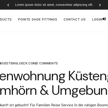
Lorem ipsum dolor sit amet, consectetur adipiscing elit.
ODUCTS
POINTE SHOE FITTINGS
CONTACT US
LOGIN
KUESTENGLUECK.COM
0
COMMENTS
rienwohnung Küsten
mhörn & Umgebun
kunft ist gebucht! Für Familien Reise Service In der ruhigen Booms